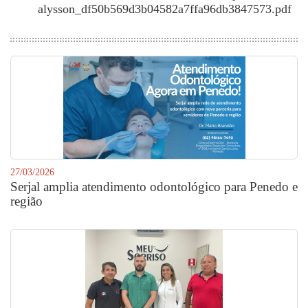
alysson_df50b569d3b04582a7ffa96db3847573.pdf
27/03/2026
Serjal amplia atendimento odontológico para Penedo e
região