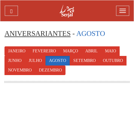
SERJAL
Mostr
menu
ANIVERSARIANTES
-
AGOSTO
JANEIRO
FEVEREIRO
MARÇO
ABRIL
MAIO
JUNHO
JULHO
AGOSTO
SETEMBRO
OUTUBRO
NOVEMBRO
DEZEMBRO